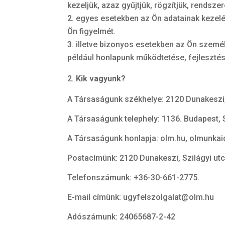
kezeljük, azaz gyűjtjük, rögzítjük, rendszer
egyes esetekben az Ön adatainak kezelése
Ön figyelmét.
illetve bizonyos esetekben az Ön szem
például honlapunk működtetése, fejleszté
Kik vagyunk?
A Társaságunk székhelye: 2120 Dunakeszi, 
A Társaságunk telephely: 1136. Budapest, S
A Társaságunk honlapja: olm.hu, olmunkai
Postacímünk: 2120 Dunakeszi, Szilágyi utc
Telefonszámunk:
+36-30-661-2775.
E-mail címünk: ugyfelszolgalat@olm.hu
Adószámunk: 24065687-2-42