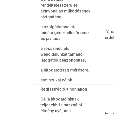
rendeltetésszerű és
színvonalas működésének
biztosítása,
a szolgáltatásaink
Társ
minőségének ellenőrzése
érde
és javítása,
a rosszindulatú,
weboldalunkat támadó
látogatók beazonosítás,
a látogatottság mérésére,
statisztikai célok
Regisztráció a honlapon
Cél a látogatóinknak
teljesebb felhasználói
élmény nyújtása
hozz