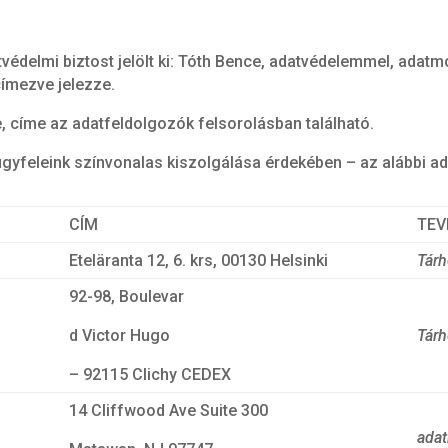
védelmi biztost jelölt ki: Tóth Bence, adatvédelemmel, adatm
címezve jelezze.
, címe az adatfeldolgozók felsorolásban található.
gyfeleink színvonalas kiszolgálása érdekében – az alábbi ad
CÍM
TEV
Eteläranta 12, 6. krs, 00130 Helsinki
Tárh
92-98, Boulevar
d Victor Hugo
Tárh
– 92115 Clichy CEDEX
14 Cliffwood Ave Suite 300
adat