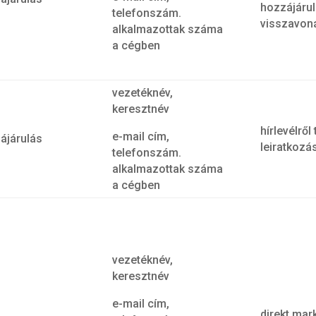
hozzájáru
telefonszám.
visszavon
alkalmazottak száma
a cégben
vezetéknév,
keresztnév
hírlevélről
e-mail cím,
ájárulás
leiratkozá
telefonszám.
alkalmazottak száma
a cégben
vezetéknév,
keresztnév
e-mail cím,
direkt mar