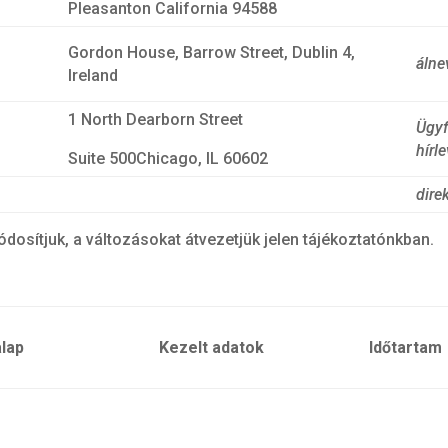
Pleasanton California 94588
Gordon House, Barrow Street, Dublin 4,
álne
Ireland
1 North Dearborn Street
Ügyf
hírl
Suite 500Chicago, IL 60602
dire
osítjuk, a változásokat átvezetjük jelen tájékoztatónkban.
lap
Kezelt adatok
Időtartam