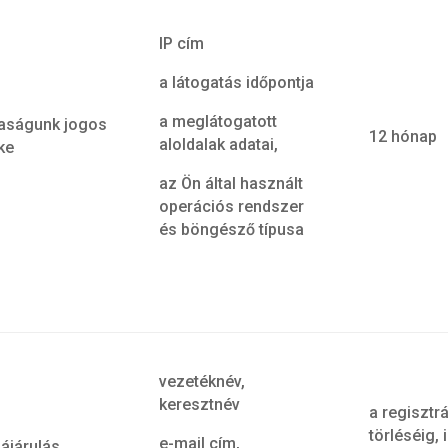
IP cím
a látogatás időpontja
a meglátogatott
aságunk jogos
12 hónap
aloldalak adatai,
ke
az Ön által használt
operációs rendszer
és böngésző típusa
vezetéknév,
keresztnév
a regisztr
törléséig, i
e-mail cím,
ájárulás