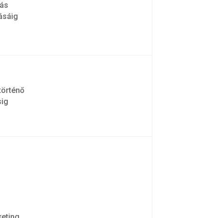
lás
ásáig
 történő
sig
keting