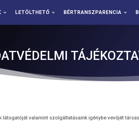
K
LETÖLTHETŐ
BÉRTRANSZPARENCIA
B
ATVÉDELMI TÁJÉKOZT
k látogatóját valamint szolgáltatásaink igénybe vevőjét társ