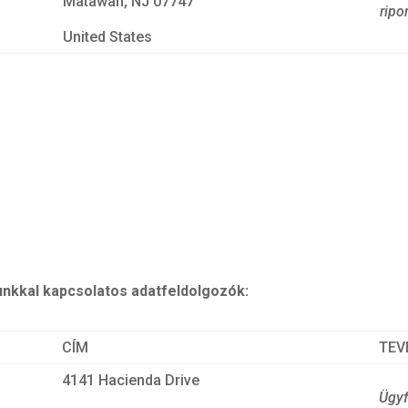
Matawan, NJ 07747
ripo
United States
sunkkal kapcsolatos adatfeldolgozók:
CÍM
TEV
4141 Hacienda Drive
Ügyf