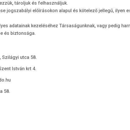
ezzük, tároljuk és felhasználjuk.
 jogszabályi előírásokon alapul és kötelező jellegű, ilyen es
élyes adatainak kezeléséhez Társaságunknak, vagy pedig har
se és biztonsága.
Szilágyi utca 58.
zent István krt 4.
do.hu
a 58.