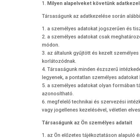
Milyen alapelveket követünk adatkeze
Társaságunk az adatkezelése során alábbi 
a személyes adatokat jogszerűen és tis
a személyes adatokat csak meghatározot
módon.
az általunk gyűjtött és kezelt személye
korlátozódnak.
Társaságunk minden észszerű intézkedé
legyenek, a pontatlan személyes adatokat h
a személyes adatokat olyan formában tá
azonosítható.
megfelelő technikai és szervezési inté
vagy jogellenes kezelésével, véletlen el
Társaságunk az Ön személyes adatait
az Ön előzetes tájékoztatáson alapuló 