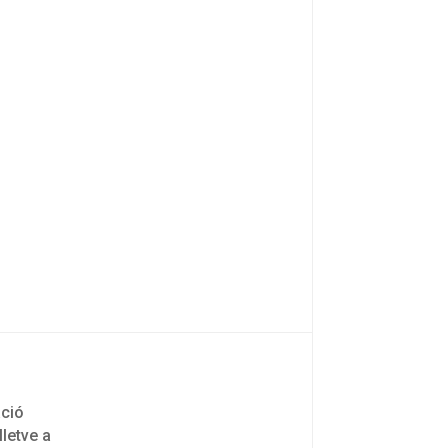
áció
lletve a