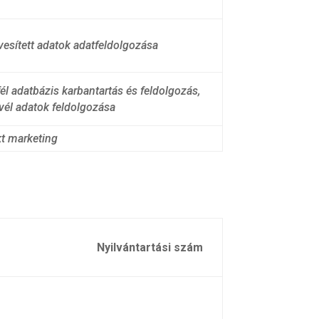
vesített adatok adatfeldolgozása
él adatbázis karbantartás és feldolgozás,
evél adatok feldolgozása
kt marketing
Nyilvántartási szám