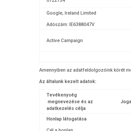
0722734
Google, Ireland Limited
Adószám: IE6388047V
Active Campaign
Amennyiben az adatfeldolgozóink körét mód
Az általunk kezelt adatok:
Tevékenység
megnevezése és az
Joga
adatkezelés célja
Honlap látogatása
Cél a honlap