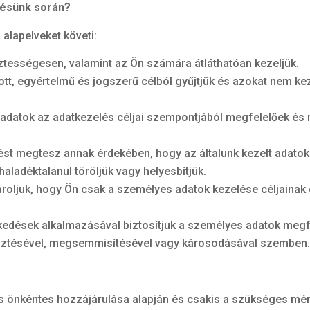
lésünk során?
alapelveket követi:
ztességesen, valamint az Ön számára átláthatóan kezeljük.
t, egyértelmű és jogszerű célból gyűjtjük és azokat nem ke
s adatok az adatkezelés céljai szempontjából megfelelőek és
st megtesz annak érdekében, hogy az általunk kezelt adato
aladéktalanul töröljük vagy helyesbítjük.
roljuk, hogy Ön csak a személyes adatok kezelése céljainak
zkedések alkalmazásával biztosítjuk a személyes adatok megf
vesztésével, megsemmisítésével vagy károsodásával szemben
és önkéntes hozzájárulása alapján és csakis a szükséges mé