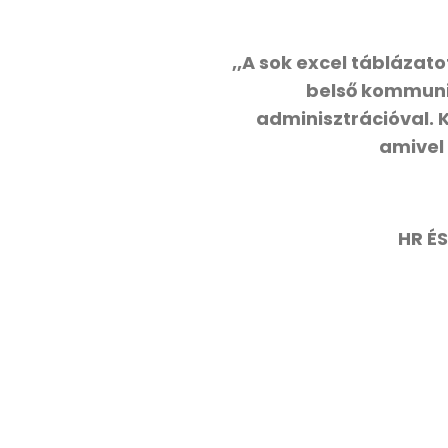
,,A sok excel táblázat
belső kommunik
adminisztrációval.
amivel
HR É