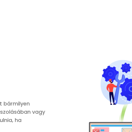
t
bármilyen
szolásában va
gy
ulnia, ha