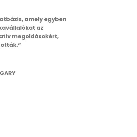
adatbázis, amely egyben
kavállalókat az
atív megoldásokért,
ották.”
NGARY