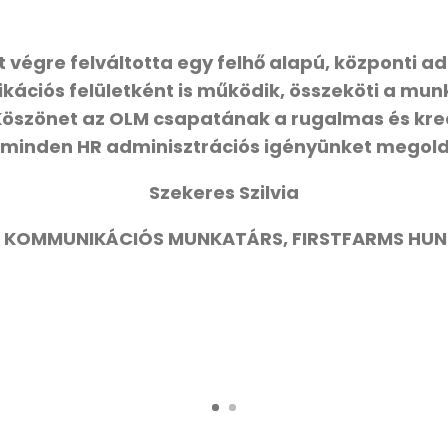
ot végre felváltotta egy felhő alapú, központi 
ációs felületként is működik, összeköti a mun
 Köszönet az OLM csapatának a rugalmas és kre
 minden HR adminisztrációs igényünket megold
Szekeres Szilvia
S KOMMUNIKÁCIÓS MUNKATÁRS, FIRSTFARMS HU