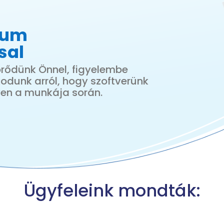
ium
sa
l
rődünk Önnel, figyelembe
odunk arról, hogy szoftverünk
yen a munkája során.
Ügyfeleink mondták: