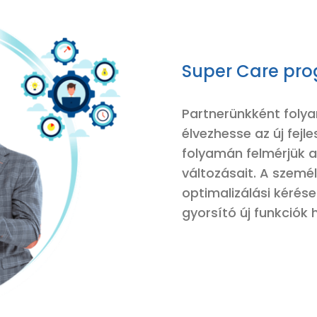
Super Care pr
Partnerünk
ként foly
élvezhesse
az új fejl
folyamán felmérjük 
változásait. A szemé
optimalizálási kéré
gyorsító új funkciók