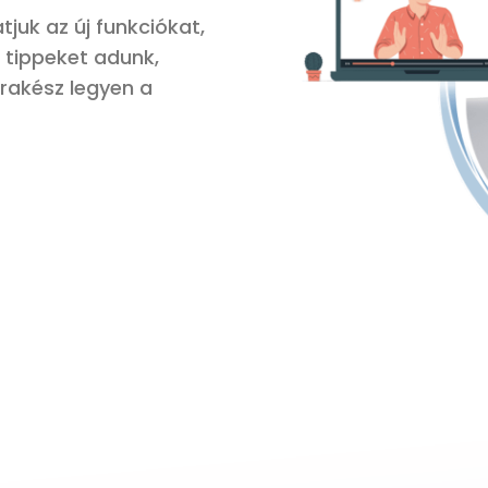
juk az új funkciókat
,
s
tippeket adun
k,
rakész legyen a