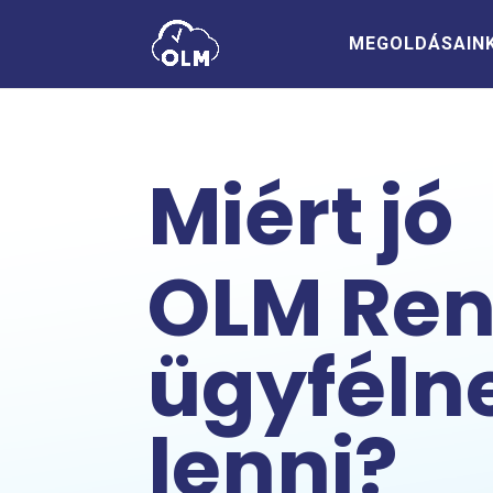
MEGOLDÁSAIN
Miért jó
OLM Ren
ügyféln
lenni?