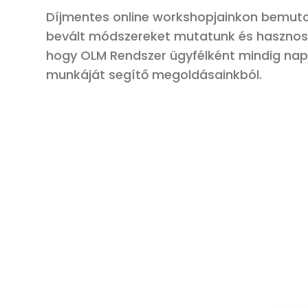
Díjmentes online workshopjainkon bemutat
b
evált módszereket
mutatunk és
haszno
hogy
O
LM Rendszer ügyfélként mindig nap
munkáját segítő megoldásainkból.