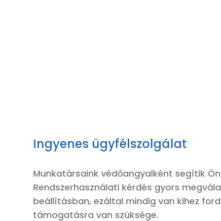
Ingyenes ügyfélszolgálat
M
unkatársaink
védőangyalként
segítik Ön
R
endszerhasználati kérdés
gyors
megvála
beállításban, ezáltal mindig van kihez ford
támogatásra van
szüksége.