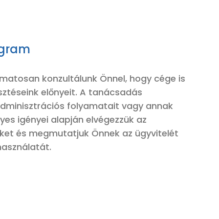
ogram
amatosan konzultálunk Önnel, hogy
cége
is
esztéseink előnyeit.
A tanácsadás
adminisztrációs folyamatait vagy annak
lyes igényei alapján elvégezzük az
seket és megmutatjuk
Ö
nnek az ügyvitelét
 használatát.