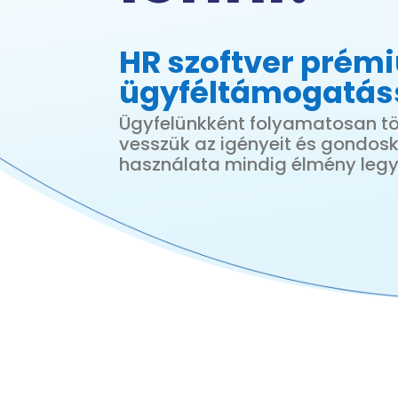
HR szoftver prém
ügyféltámogatás
Ügyfelünkként folyamatosan tö
vesszük az igényeit és gondosk
használata mindig élmény leg