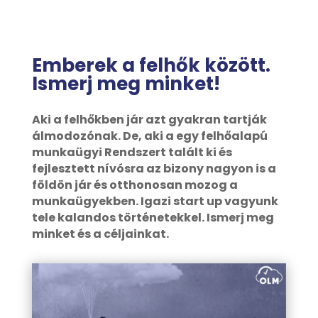
Emberek a felhők között.
Ismerj meg minket!
Aki a felhőkben jár azt gyakran tartják
álmodozónak. De, aki a egy felhőalapú
munkaügyi Rendszert talált ki és
fejlesztett nívósra az bizony nagyon is a
földön jár és otthonosan mozog a
munkaügyekben. Igazi start up vagyunk
tele kalandos történetekkel. Ismerj meg
minket és a céljainkat.