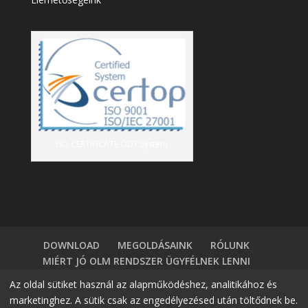
ISO CERTIFICATE ODT System
DOWNLOAD
MEGOLDÁSAINK
RÓLUNK
MIÉRT JÓ OLM RENDSZER ÜGYFÉLNEK LENNI
TÁBLÁZATKEZELÖK VS HR SZOFTVER
BLOG
Az oldal sütiket használ az alapműködéshez, analitikához és
BELÉPÉS
DEMÓ IGÉNYLÉS
KAPCSOLAT
marketinghez. A sütik csak az engedélyezésed után töltődnek be.