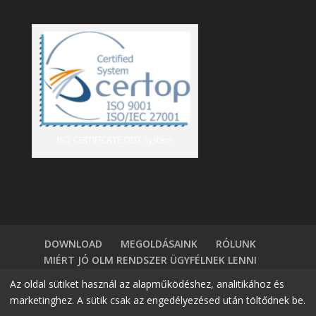
ISO CERTIFICATE ODT System
DOWNLOAD
MEGOLDÁSAINK
RÓLUNK
MIÉRT JÓ OLM RENDSZER ÜGYFÉLNEK LENNI
TÁBLÁZATKEZELÖK VS HR SZOFTVER
BLOG
Az oldal sütiket használ az alapműködéshez, analitikához és
BELÉPÉS
DEMÓ IGÉNYLÉS
KAPCSOLAT
marketinghez. A sütik csak az engedélyezésed után töltődnek be.