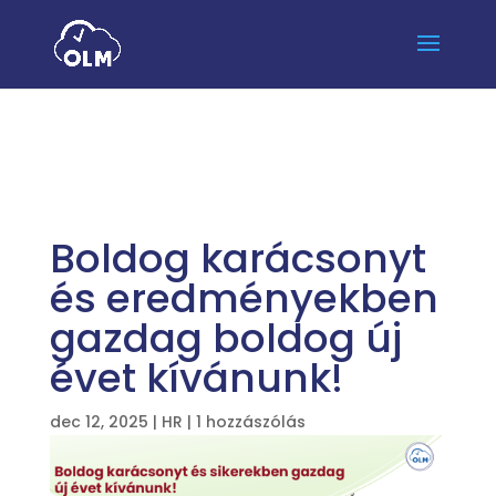
Boldog karácsonyt
és eredményekben
gazdag boldog új
évet kívánunk!
dec 12, 2025
|
HR
|
1 hozzászólás