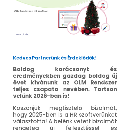
Kedves Partnerünk és Érdeklődők!
Boldog karácsonyt és
eredményekben gazdag boldog új
évet kívánunk az OLM Rendszer
teljes csapata nevében. Tartson
velünk 2026-ban is!
Köszönjük megtisztelő bizalmát,
hogy 2025-ben is a HR szoftverünket
választotta! A belénk vetett bizalmát
rengeteg új fejlesztéssel és