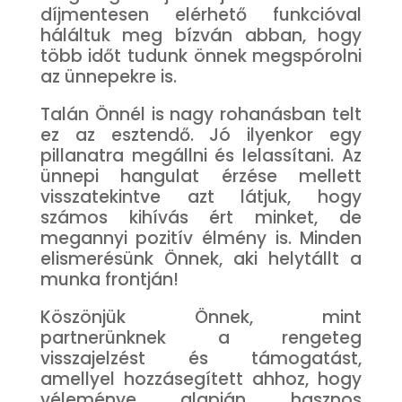
díjmentesen elérhető funkcióval
háláltuk meg bízván abban, hogy
több időt tudunk önnek megspórolni
az ünnepekre is.
Talán Önnél is nagy rohanásban telt
ez az esztendő. Jó ilyenkor egy
pillanatra megállni és lelassítani. Az
ünnepi hangulat érzése mellett
visszatekintve azt látjuk, hogy
számos kihívás ért minket, de
megannyi pozitív élmény is. Minden
elismerésünk Önnek, aki helytállt a
munka frontján!
Köszönjük Önnek, mint
partnerünknek a rengeteg
visszajelzést és támogatást,
amellyel hozzásegített ahhoz, hogy
véleménye alapján hasznos