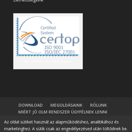
ISO CERTIFICATE ODT System
DOWNLOAD
MEGOLDÁSAINK
RÓLUNK
MIÉRT JÓ OLM RENDSZER ÜGYFÉLNEK LENNI
TÁBLÁZATKEZELÖK VS HR SZOFTVER
BLOG
Az oldal sütiket használ az alapműködéshez, analitikához és
BELÉPÉS
DEMÓ IGÉNYLÉS
KAPCSOLAT
marketinghez. A sütik csak az engedélyezésed után töltődnek be.