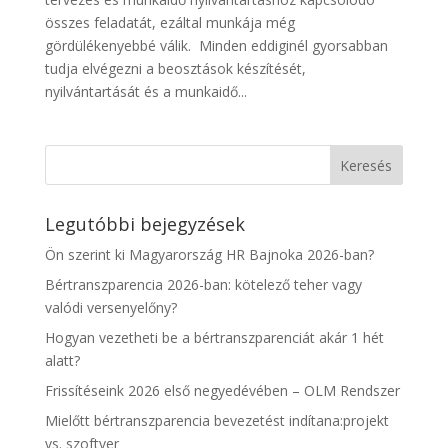
összes feladatát, ezáltal munkája még
gördülékenyebbé válik. Minden eddiginél gyorsabban
tudja elvégezni a beosztások készítését,
nyilvántartását és a munkaidő...
Legutóbbi bejegyzések
Ön szerint ki Magyarország HR Bajnoka 2026-ban?
Bértranszparencia 2026-ban: kötelező teher vagy
valódi versenyelőny?
Hogyan vezetheti be a bértranszparenciát akár 1 hét
alatt?
Frissítéseink 2026 első negyedévében – OLM Rendszer
Mielőtt bértranszparencia bevezetést indítana:projekt
vs. szoftver