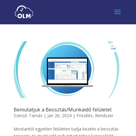
Bemutatjuk a Beosztás/Munkaidő felületet
Szerző:
Tamás
|
jan 26, 2024
|
Frissítés
,
Rendszer
Mostantól egyetlen felületen tudja kezelni a beosztás
tervezés és munkaidő nyilvántartáshoz kapcsolódó