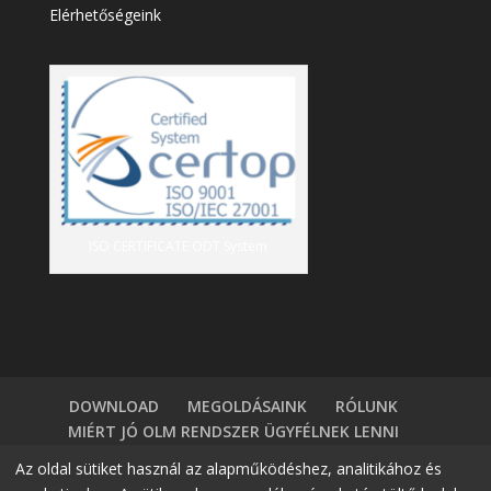
Elérhetőségeink
ISO CERTIFICATE ODT System
DOWNLOAD
MEGOLDÁSAINK
RÓLUNK
MIÉRT JÓ OLM RENDSZER ÜGYFÉLNEK LENNI
TÁBLÁZATKEZELÖK VS HR SZOFTVER
BLOG
Az oldal sütiket használ az alapműködéshez, analitikához és
BELÉPÉS
DEMÓ IGÉNYLÉS
KAPCSOLAT