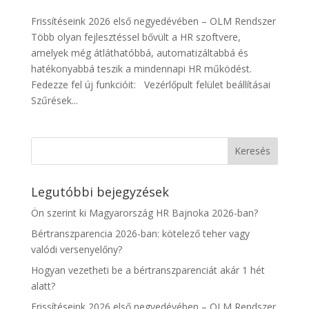
Frissítéseink 2026 első negyedévében – OLM Rendszer
Több olyan fejlesztéssel bővült a HR szoftvere,
amelyek még átláthatóbbá, automatizáltabbá és
hatékonyabbá teszik a mindennapi HR működést.
Fedezze fel új funkcióit: Vezérlőpult felület beállításai
Szűrések...
Legutóbbi bejegyzések
Ön szerint ki Magyarország HR Bajnoka 2026-ban?
Bértranszparencia 2026-ban: kötelező teher vagy
valódi versenyelőny?
Hogyan vezetheti be a bértranszparenciát akár 1 hét
alatt?
Frissítéseink 2026 első negyedévében – OLM Rendszer