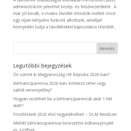
adminisztrációt jelenthet közép- és felsővezetőként. A
már jól bevált, e-mailes távollét értesítők mellett most
egy olyan kényelmi funkciót alkottunk, amellyel
könnyedén tudja a távollétekkel kapcsolatos teendőit...
Legutóbbi bejegyzések
Ön szerint ki Magyarország HR Bajnoka 2026-ban?
Bértranszparencia 2026-ban: kötelező teher vagy
valódi versenyelőny?
Hogyan vezetheti be a bértranszparenciát akár 1 hét
alatt?
Frissítéseink 2026 első negyedévében – OLM Rendszer
Mielőtt bértranszparencia bevezetést indítana:projekt
vs. szoftver