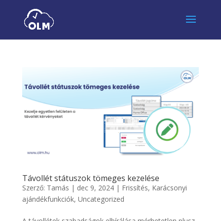
Távollét státuszok tömeges kezelése
Szerző:
Tamás
|
dec 9, 2024
|
Frissítés
,
Karácsonyi
ajándékfunkciók
,
Uncategorized
A távollétek szabadságok elbírálása mérhetetlen plusz