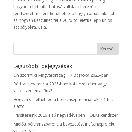
hogyan teheti átláthatóvá vállalata bérezési
rendszerét, miként kerülheti el a leggyakoribb hibákat,
és hogyan készülhet fel a 2026-tól életbe lépő uniós
szabályokra. Ez a...
Legutóbbi bejegyzések
Ön szerint ki Magyarország HR Bajnoka 2026-ban?
Bértranszparencia 2026-ban: kötelező teher vagy
valódi versenyelőny?
Hogyan vezetheti be a bértranszparenciát akár 1 hét
alatt?
Frissítéseink 2026 első negyedévében – OLM Rendszer
Mielőtt bértranszparencia bevezetést indítana:projekt
vs. szoftver