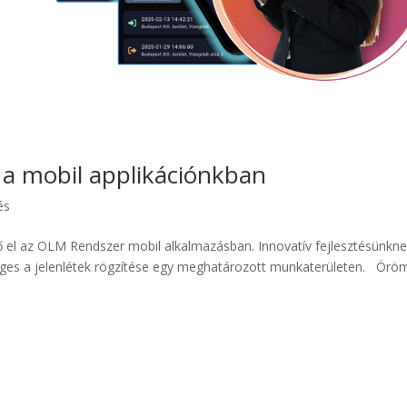
k a mobil applikációnkban
és
 el az OLM Rendszer mobil alkalmazásban. Innovatív fejlesztésünkn
séges a jelenlétek rögzítése egy meghatározott munkaterületen. Ör