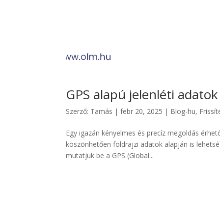
GPS alapú jelenléti adato
Szerző:
Tamás
|
febr 20, 2025
|
Blog-hu
,
Frissít
Egy igazán kényelmes és precíz megoldás érhető
köszönhetően földrajzi adatok alapján is lehet
mutatjuk be a GPS (Global...