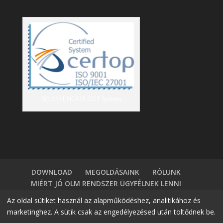
ISO CERTIFICATE ODT System
DOWNLOAD
MEGOLDÁSAINK
RÓLUNK
MIÉRT JÓ OLM RENDSZER ÜGYFÉLNEK LENNI
TÁBLÁZATKEZELÖK VS HR SZOFTVER
BLOG
Az oldal sütiket használ az alapműködéshez, analitikához és
BELÉPÉS
DEMÓ IGÉNYLÉS
KAPCSOLAT
marketinghez. A sütik csak az engedélyezésed után töltődnek be.