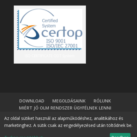
ISO CERTIFICATE ODT System
DOWNLOAD
MEGOLDÁSAINK
RÓLUNK
MIÉRT JÓ OLM RENDSZER ÜGYFÉLNEK LENNI
TÁBLÁZATKEZELÖK VS HR SZOFTVER
BLOG
Az oldal sütiket használ az alapműködéshez, analitikához és
BELÉPÉS
DEMÓ IGÉNYLÉS
KAPCSOLAT
marketinghez. A sütik csak az engedélyezésed után töltődnek be.