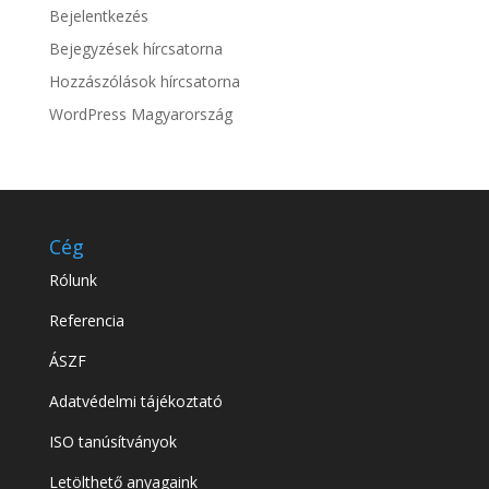
Bejelentkezés
Bejegyzések hírcsatorna
Hozzászólások hírcsatorna
WordPress Magyarország
Cég
Rólunk
Referencia
ÁSZF
Adatvédelmi tájékoztató
ISO tanúsítványok
Letölthető anyagaink