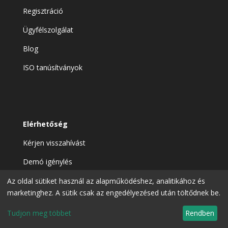
Regisztráció
Ügyfélszolgálat
Blog
ISO tanúsítványok
Elérhetőség
Kérjen visszahívást
Demó igénylés
Elérhetőségeink
Az oldal sütiket használ az alapműködéshez, analitikához és
marketinghez. A sütik csak az engedélyezésed után töltődnek be.
Tudjon meg többet
Rendben