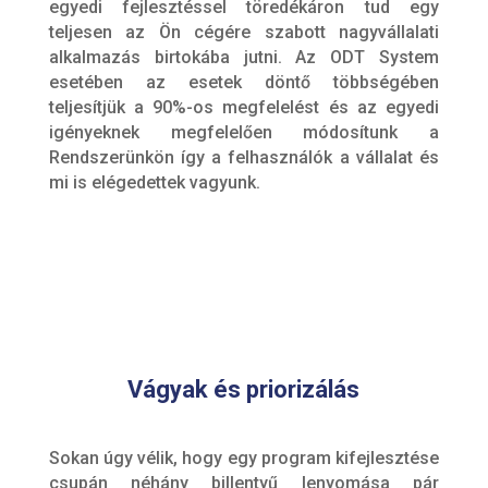
egyedi fejlesztéssel töredékáron tud egy
teljesen az Ön cégére szabott nagyvállalati
alkalmazás birtokába jutni. Az ODT System
esetében az esetek döntő többségében
teljesítjük a 90%-os megfelelést és az egyedi
igényeknek megfelelően módosítunk a
Rendszerünkön így a felhasználók a vállalat és
mi is elégedettek vagyunk.
Vágyak és priorizálás
Sokan úgy vélik, hogy egy program kifejlesztése
csupán néhány billentyű lenyomása pár