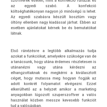
szoftverek esetén, mint a konfekció ruházat és
az egyedi szabó. A konfekció
költséghatékonyan nagyon jó minőségű is lehet.
Az egyedi szabásra készült kosztüm vagy
öltöny ellenben nagy kiadással járhat. Ebben az
esetben ajánlatokat kérnek be és bemutatókat
látnak.
Első ránézésre a legtöbb alkalmazás tudja
azokat a funkciókat, amelyekre szüksége van de
a tanácsunk, hogy utána érdemes részletesen is
utánanézni vagy utána kérdezni az
elhangzottaknak és megkérni a kiválasztott
céget, hogy mutassa meg hogyan fogják az
adott konkrét folyamatot elvégezni. Ezzel
elkerülhető az a helyzet amikor a marketing
anyagokban lúgozott szuperszoftver a valós
használat közben messze kevesebb funkciót
tud a valóságban.