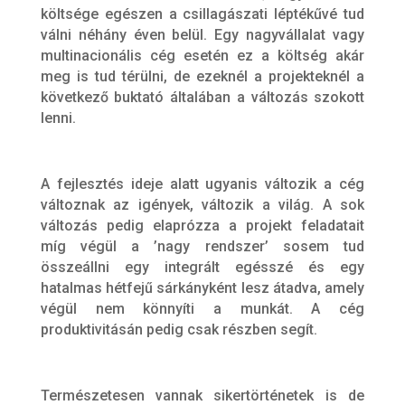
költsége egészen a csillagászati léptékűvé tud
válni néhány éven belül. Egy nagyvállalat vagy
multinacionális cég esetén ez a költség akár
meg is tud térülni, de ezeknél a projekteknél a
következő buktató általában a változás szokott
lenni.
A fejlesztés ideje alatt ugyanis változik a cég
változnak az igények, változik a világ. A sok
változás pedig elaprózza a projekt feladatait
míg végül a ’nagy rendszer’ sosem tud
összeállni egy integrált egésszé és egy
hatalmas hétfejű sárkányként lesz átadva, amely
végül nem könnyíti a munkát. A cég
produktivitásán pedig csak részben segít.
Természetesen vannak sikertörténetek is de