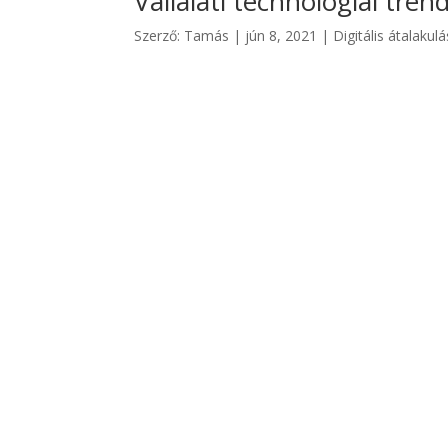
Vállalati technológiai tre
Szerző:
Tamás
|
jún 8, 2021
|
Digitális átalakulá